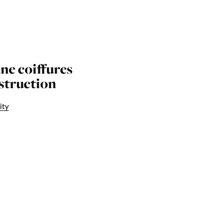
une coiffures
nstruction
ity